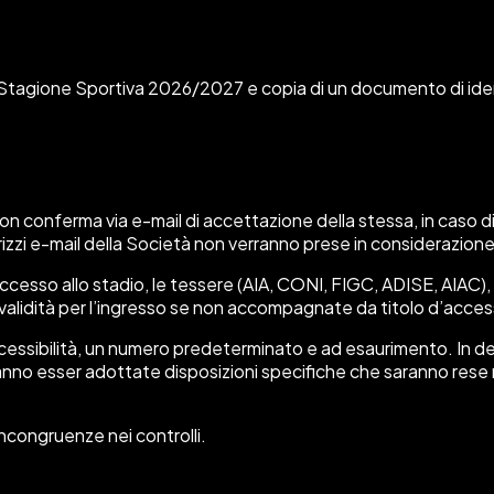
a Stagione Sportiva 2026/2027 e copia di un documento di identi
con conferma via e-mail di accettazione della stessa, in caso d
dirizzi e-mail della Società non verranno prese in considerazion
’accesso allo stadio, le tessere (AIA, CONI, FIGC, ADISE, AIAC)
o validità per l’ingresso se non accompagnate da titolo d’acce
e accessibilità, un numero predeterminato e ad esaurimento. In 
otranno esser adottate disposizioni specifiche che saranno re
 incongruenze nei controlli.