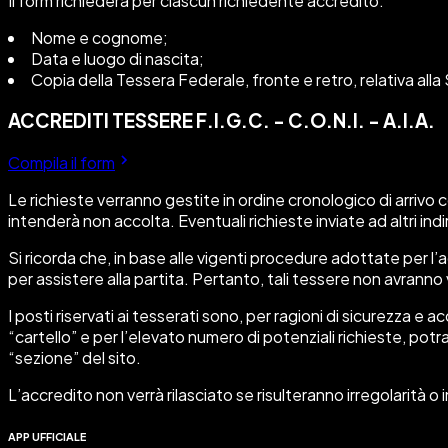
Il form richiederà per ciascun richiedente accredito:
Nome e cognome;
Data e luogo di nascita;
Copia della Tessera Federale, fronte e retro, relativa all
ACCREDITI TESSERE F.I.G.C. - C.O.N.I. - A.I.A.
Compila il form
Le richieste verranno gestite in ordine cronologico di arrivo 
intenderà non accolta. Eventuali richieste inviate ad altri in
Si ricorda che, in base alle vigenti procedure adottate per l
per assistere alla partita. Pertanto, tali tessere non avrann
I posti riservati ai tesserati sono, per ragioni di sicurezza 
“cartello” e per l’elevato numero di potenziali richieste, p
“sezione” del sito.
L’accredito non verrà rilasciato se risulteranno irregolarità o
APP UFFICIALE