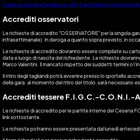
Come acquistare
Cavalluccio Gift Card
Cambio nominativo
Ac
Accrediti osservatori
Le richieste di accredito "OSSERVATORE" per la singola gara 
infrasettimanale). In deroga a quanto sopra previsto, in occa
Le richieste di accredito dovranno essere compilate su carta
data e luogo di nascita del richiedente. Le richieste dovrann
Marco Valentini. Il mancato rispetto dei suddetti termini o l
Il ritiro degli tagliandi potrà avvenire presso lo sportello acc
della gara: al momento del ritiro del titolo, sarà necessario e
Accrediti tessere F.I.G.C.-C.O.N.I.-A
Le richieste di accredito per le partite interne del
Cesena F
link sottostante.
Le richieste potranno essere presentata dal lunedì anteceden