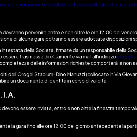
cesso diversamente abili
Accrediti stampa
Accrediti osservato
dovranno pervenire entro e non oltre le ore 12:00 del venerdì 
sione di alcune gare potranno essere adottate disposizioni spe
 intestata della Società, firmate da un responsabile della Soc
o essere trasmesse direttamente via mail all’indirizzo
segrete
’incompletezza delle informazioni richieste comporterà la non a
rediti dell'Orogel Stadium-Dino Manuzzi (collocato in Via Giovann
sibire un documento d’identità in corso di validità.
.I.A.
C
devono essere inviate, entro e non oltre la finestra temporale
te la gara fino alle ore 12:00 del giorno antecedente la part