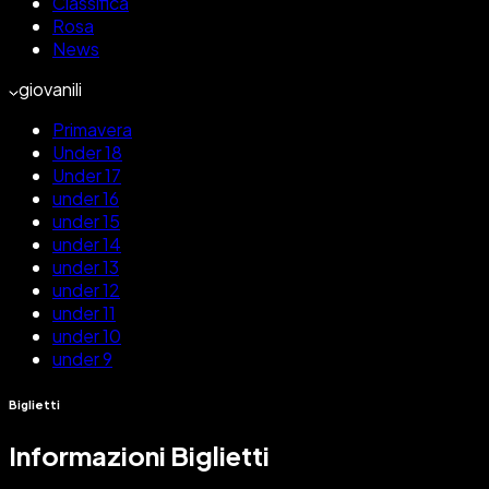
Classifica
Rosa
News
giovanili
Primavera
Under 18
Under 17
under 16
under 15
under 14
under 13
under 12
under 11
under 10
under 9
Biglietti
Informazioni Biglietti