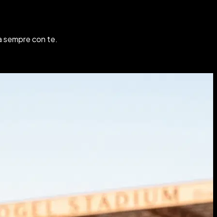
 sempre con te
.