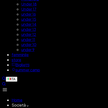
Under 18
Under 17
under 16
under 15
under 14
under 13
under 12
under 11
under 10
under 9
femminile
store
Biglietti
summer camp
ITA
Home
Società